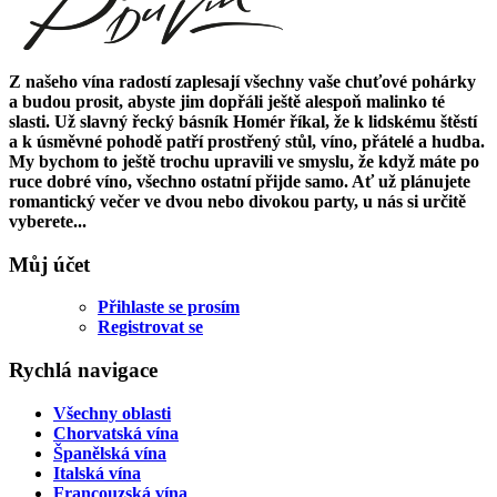
Z našeho vína radostí zaplesají všechny vaše chuťové pohárky
a budou prosit, abyste jim dopřáli ještě alespoň malinko té
slasti. Už slavný řecký básník Homér říkal, že k lidskému štěstí
a k úsměvné pohodě patří prostřený stůl, víno, přátelé a hudba.
My bychom to ještě trochu upravili ve smyslu, že když máte po
ruce dobré víno, všechno ostatní přijde samo. Ať už plánujete
romantický večer ve dvou nebo divokou party, u nás si určitě
vyberete...
Můj účet
Přihlaste se prosím
Registrovat se
Rychlá navigace
Všechny oblasti
Chorvatská vína
Španělská vína
Italská vína
Francouzská vína