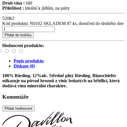
Druh vína :
bílé
Příležitost :
Ideální k jídlům, na párty
520
Kč
Kód produktu: N0102
SKLADEM 87 ks, doručení do druhého dne
Přidat do košíku
Hodnocení produktu:
Popis produktu
Diskuse (0)
100% Riesling. 12%alc. Středně plný Riesling. Blauschiefer
odkazuje na původ hroznů z vinic bohatých na břidlici, která
dodává vínu minerální charakter.
Komentáře
Přidat hodnocení