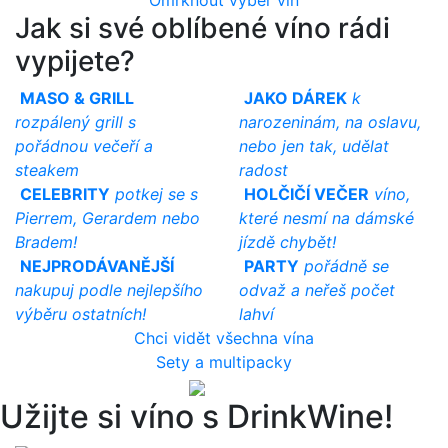
Omrknout výběr vín
Jak si své oblíbené víno rádi
vypijete?
MASO & GRILL
JAKO DÁREK
k
rozpálený grill s
narozeninám, na oslavu,
pořádnou večeří a
nebo jen tak, udělat
steakem
radost
CELEBRITY
potkej se s
HOLČIČÍ VEČER
víno,
Pierrem, Gerardem nebo
které nesmí na dámské
Bradem!
jízdě chybět!
NEJPRODÁVANĚJŠÍ
PARTY
pořádně se
nakupuj podle nejlepšího
odvaž a neřeš počet
výběru ostatních!
lahví
Chci vidět všechna vína
Sety a multipacky
Užijte si víno s DrinkWine!