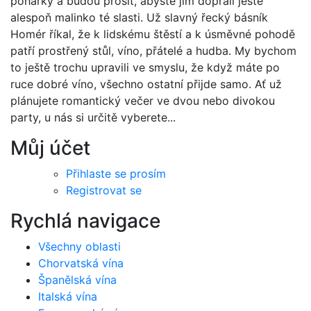
pohárky a budou prosit, abyste jim dopřáli ještě
alespoň malinko té slasti. Už slavný řecký básník
Homér říkal, že k lidskému štěstí a k úsměvné pohodě
patří prostřený stůl, víno, přátelé a hudba. My bychom
to ještě trochu upravili ve smyslu, že když máte po
ruce dobré víno, všechno ostatní přijde samo. Ať už
plánujete romantický večer ve dvou nebo divokou
party, u nás si určitě vyberete...
Můj účet
Přihlaste se prosím
Registrovat se
Rychlá navigace
Všechny oblasti
Chorvatská vína
Španělská vína
Italská vína